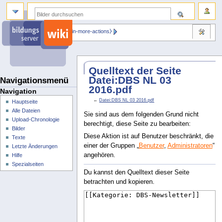
⧼dbsskin-more-actions⧽
Quelltext der Seite
Datei:DBS NL 03
Navigationsmenü
2016.pdf
Navigation
←
Datei:DBS NL 03 2016.pdf
Hauptseite
Alle Dateien
Sie sind aus dem folgenden Grund nicht
Upload-Chronologie
berechtigt, diese Seite zu bearbeiten:
Bilder
Diese Aktion ist auf Benutzer beschränkt, die
Texte
einer der Gruppen „
Benutzer
,
Administratoren
“
Letzte Änderungen
angehören.
Hilfe
Spezialseiten
Du kannst den Quelltext dieser Seite
betrachten und kopieren.